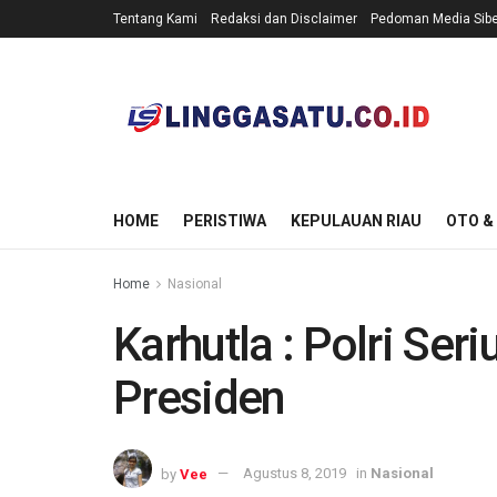
Tentang Kami
Redaksi dan Disclaimer
Pedoman Media Sibe
HOME
PERISTIWA
KEPULAUAN RIAU
OTO &
Home
Nasional
Karhutla : Polri Se
Presiden
by
Vee
Agustus 8, 2019
in
Nasional