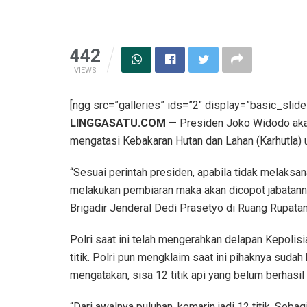
442
VIEWS
[ngg src=”galleries” ids=”2″ display=”basic_slide
LINGGASATU.COM
— Presiden Joko Widodo aka
mengatasi Kebakaran Hutan dan Lahan (Karhutla) 
“Sesuai perintah presiden, apabila tidak melaksa
melakukan pembiaran maka akan dicopot jabatann
Brigadir Jenderal Dedi Prasetyo di Ruang Rupata
Polri saat ini telah mengerahkan delapan Kepol
titik. Polri pun mengklaim saat ini pihaknya suda
mengatakan, sisa 12 titik api yang belum berhasi
“Dari awalnya puluhan, kemarin jadi 12 titik. Seba