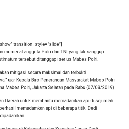
show” transition_style=”slide”]
n memecat anggota Polri dan TNI yang tak sanggup
utimatum tersebut ditanggapi serius Mabes Polri.
nakan mitigasi secara maksimal dan terbukti
ya,” ujar Kepala Biro Penerangan Masyarakat Mabes Polri
ma Mabes Polri, Jakarta Selatan pada Rabu (07/08/2019)
isian Daerah untuk membantu memadamkan api di sejumlah
h berhasil memadamkan api di beberapa titik. Dedi
l dipadamkan.
gian besar di Kalimantan dan Sumatera,” ucap Dedi.