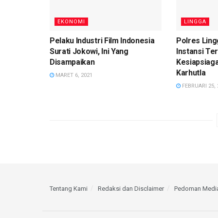
EKONOMI
LINGGA
Pelaku Industri Film Indonesia
Polres Lin
Surati Jokowi, Ini Yang
Instansi Ter
Disampaikan
Kesiapsiag
Karhutla
MARET 6, 2021
FEBRUARI 25, 
Tentang Kami
Redaksi dan Disclaimer
Pedoman Media