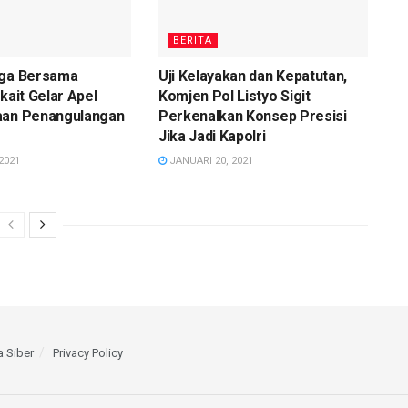
BERITA
gga Bersama
Uji Kelayakan dan Kepatutan,
kait Gelar Apel
Komjen Pol Listyo Sigit
aan Penangulangan
Perkenalkan Konsep Presisi
Jika Jadi Kapolri
2021
JANUARI 20, 2021
 Siber
Privacy Policy