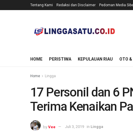
Tentang Kami
Redaksi dan Disclaimer
Pedoman Media Sibe
HOME
PERISTIWA
KEPULAUAN RIAU
OTO &
Home
Lingga
17 Personil dan 6 P
Terima Kenaikan P
by
Vee
Juli 3, 2019
in
Lingga