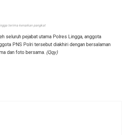
ingga terima kenaikan pangkat
eh seluruh pejabat utama Polres Lingga, anggota
ggota PNS Polri tersebut diakhiri dengan bersalaman
ima dan foto bersama.
(Qqy)