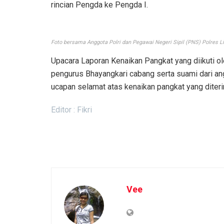
rincian Pengda ke Pengda I.
Foto bersama Anggota Polri dan Pegawai Negeri Sipil (PNS) Polres L
Upacara Laporan Kenaikan Pangkat yang diikuti ol
pengurus Bhayangkari cabang serta suami dari an
ucapan selamat atas kenaikan pangkat yang diter
Editor : Fikri
Vee