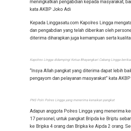
meningkatkan pengabdian kepada masyarakat, bangsa
kata AKBP Joko Adi
Kepada Linggasatu.com Kapolres Lingga mengataka
dan pengabdian yang telah diberikan oleh person
diterima diharapkan juga kemampuan serta kualit
Kapolres Lingga didampingi Ketua Bhayangkari Cabang Lingga berika
“Insya Allah pangkat yang diterima dapat lebih b
pengayom dan pelayanan masyarakat” kata AKBP
PNS Polri Polres Lingga yang menerima kenaikan pangkat
Adapun anggota Polres Lingga yang menerima kena
17 personel, untuk pangkat Bripda ke Briptu seban
ke Bripka 4 orang dan Bripka ke Aipda 2 orang. 