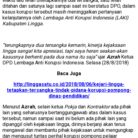
waktu lalu telah ditetapkannya dua tersangka, satu telah
ditahan dan satunya lagi sampai saat ini berstatus DPO, dalam
kasus korupsi tersebut masih meninggalkan pertanyaan
kelanjutannya oleh
Lembaga Anti Korupsi Indonesia (LAKI)
Kabupaten Lingga.
“terungkapnya dua tersangka kemarin, kinerja kejaksaan
lingga sangat kita apresiasi, tapi saya heran seakan-akan
kasusnya berhenti pada dua nama itu saja”
ujar
Azrah
Ketua
DPD Lembaga Anti Korupsi Indonesia. Selasa (28/8/2018)
Baca Juga
http://linggasatu.co.id/2018/08/06/kejari-lingga-
tetapkan-tersangka-tindak-pidana-korupsi-pompong-
dinas-pendidikan/
Menurut
Azrah
, selain ketua
Pokja
dan
Kontraktor
ada pihak
lain yang seharusnya bertanggungjawab atas dalam kasus
tersebut, namun sampai saat ini belum ada pihak lain yang
dipanggil oleh kejaksaan lingga, dirinya berjanji akan terus
mengawal dan membantu pihak kejaksaan untuk mengungkap
dan mengusut tuntas perihal korupsi pompong pelajar