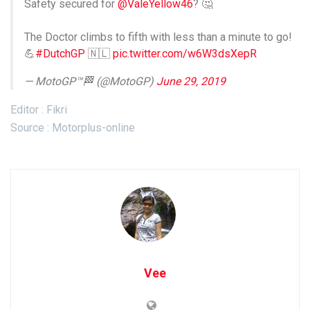
Safety secured for
@ValeYellow46
? 🤔
The Doctor climbs to fifth with less than a minute to go!
💪
#DutchGP
🇳🇱
pic.twitter.com/w6W3dsXepR
— MotoGP™🏁 (@MotoGP)
June 29, 2019
Editor : Fikri
Source : Motorplus-online
Vee