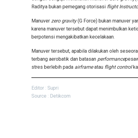
Raditya bukan pemegang otorisasi
flight Instructo
Manuver
zero gravity
(G Force) bukan manuver yan
karena manuver tersebut dapat menimbulkan ke
berpotensi mengakibatkan kecelakaan.
Manuver tersebut, apabila dilakukan oleh seseo
terbang aerobatik dan batasan
performance
pesaw
stres berlebih pada
airframe
atau
flight control
ka
Editor : Supri
Source : Detikcom