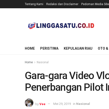
Tentang Kami
Redaksi dan Disclaimer
Pedoman Media Sibe
HOME
PERISTIWA
KEPULAUAN RIAU
OTO &
Home
Nasional
Gara-gara Video Vlo
Penerbangan Pilot I
by
Vee
Mei 29, 2019
in
Nasional