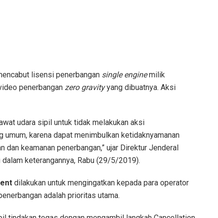
ncabut lisensi penerbangan
single engine
milik
 video penerbangan
zero gravity
yang dibuatnya. Aksi
at udara sipil untuk tidak melakukan aksi
g umum, karena dapat menimbulkan ketidaknyamanan
dan keamanan penerbangan,” ujar Direktur Jenderal
dalam keterangannya, Rabu (29/5/2019).
cent
dilakukan untuk mengingatkan kepada para operator
enerbangan adalah prioritas utama.
il tindakan tegas dengan mengambil langkah Cancellation