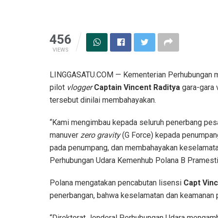
456
VIEWS
LINGGASATU.COM — Kementerian Perhubungan me
pilot
vlogger
Captain Vincent Raditya
gara-gara
tersebut dinilai membahayakan.
“Kami mengimbau kepada seluruh penerbang pesaw
manuver
zero gravity
(G Force) kepada penumpan
pada penumpang, dan membahayakan keselamatan 
Perhubungan Udara Kemenhub Polana B Pramesti 
Polana mengatakan pencabutan lisensi
Capt Vin
penerbangan, bahwa keselamatan dan keamanan p
“Direktorat Jenderal Perhubungan Udara mengamb