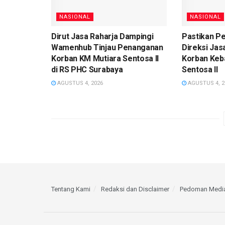
NASIONAL
NASIONAL
Dirut Jasa Raharja Dampingi
Pastikan P
Wamenhub Tinjau Penanganan
Direksi Jas
Korban KM Mutiara Sentosa II
Korban Keb
di RS PHC Surabaya
Sentosa II
AGUSTUS 4, 2026
AGUSTUS 4, 2
Tentang Kami
Redaksi dan Disclaimer
Pedoman Media