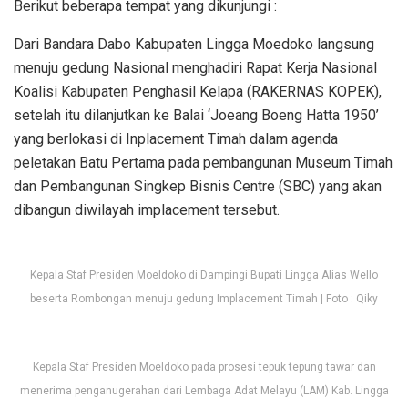
Berikut beberapa tempat yang dikunjungi :
Dari Bandara Dabo Kabupaten Lingga Moedoko langsung
menuju gedung Nasional menghadiri Rapat Kerja Nasional
Koalisi Kabupaten Penghasil Kelapa (RAKERNAS KOPEK),
setelah itu dilanjutkan ke Balai ‘Joeang Boeng Hatta 1950’
yang berlokasi di Inplacement Timah dalam agenda
peletakan Batu Pertama pada pembangunan Museum Timah
dan Pembangunan Singkep Bisnis Centre (SBC) yang akan
dibangun diwilayah implacement tersebut.
Kepala Staf Presiden Moeldoko di Dampingi Bupati Lingga Alias Wello
beserta Rombongan menuju gedung Implacement Timah | Foto : Qiky
Kepala Staf Presiden Moeldoko pada prosesi tepuk tepung tawar dan
menerima penganugerahan dari Lembaga Adat Melayu (LAM) Kab. Lingga