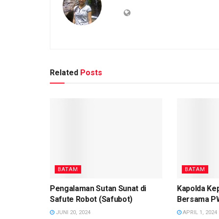
Related
Posts
BATAM
BATAM
Pengalaman Sutan Sunat di
Kapolda Kep
Safute Robot (Safubot)
Bersama PW
JUNI 20, 2024
APRIL 1, 2024