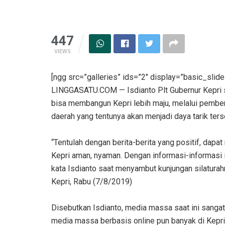
447
VIEWS
[ngg src=”galleries” ids=”2″ display=”basic_slide
LINGGASATU.COM — Isdianto Plt Gubernur Kepri
bisa membangun Kepri lebih maju, melalui pember
daerah yang tentunya akan menjadi daya tarik ters
“Tentulah dengan berita-berita yang positif, dapa
Kepri aman, nyaman. Dengan informasi-informasi i
kata Isdianto saat menyambut kunjungan silatura
Kepri, Rabu (7/8/2019)
Disebutkan Isdianto, media massa saat ini sangat
media massa berbasis online pun banyak di Kepri in