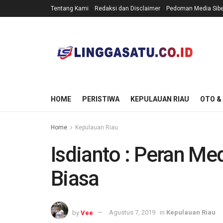
Tentang Kami
Redaksi dan Disclaimer
Pedoman Media Sibe
HOME
PERISTIWA
KEPULAUAN RIAU
OTO &
Home
Kepulauan Riau
Isdianto : Peran Me
Biasa
by
Vee
Agustus 7, 2019
in
Kepulauan Riau