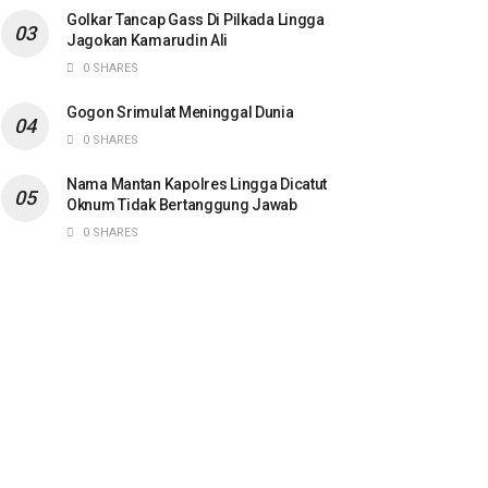
Golkar Tancap Gass Di Pilkada Lingga
Jagokan Kamarudin Ali
0 SHARES
Gogon Srimulat Meninggal Dunia
0 SHARES
Nama Mantan Kapolres Lingga Dicatut
Oknum Tidak Bertanggung Jawab
0 SHARES