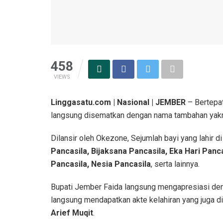
458
VIEWS
Linggasatu.com | Nasional | JEMBER
– Bertepat
langsung disematkan dengan nama tambahan yak
Dilansir oleh Okezone, Sejumlah bayi yang lahir di
Pancasila, Bijaksana Pancasila, Eka Hari Pancas
Pancasila, Nesia Pancasila
, serta lainnya.
Bupati Jember Faida langsung mengapresiasi deng
langsung mendapatkan akte kelahiran yang juga d
Arief Muqit
.