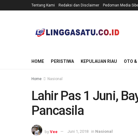
Tentang Kami
Redaksi dan Disclaimer
Pedoman Media Sibe
HOME
PERISTIWA
KEPULAUAN RIAU
OTO &
Home
Nasional
Lahir Pas 1 Juni, Ba
Pancasila
by
Vee
Juni 1, 2018
in
Nasional