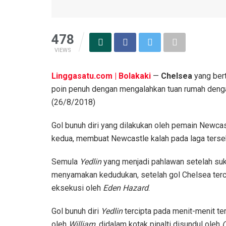
478
VIEWS
Linggasatu.com | Bolakaki
—
Chelsea
yang ber
poin penuh dengan mengalahkan tuan rumah dengan
(26/8/2018)
Gol bunuh diri yang dilakukan oleh pemain Newca
kedua, membuat Newcastle kalah pada laga terse
Semula
Yedlin
yang menjadi pahlawan setelah s
menyamakan kedudukan, setelah gol Chelsea tercipta
eksekusi oleh
Eden Hazard
.
Gol bunuh diri
Yedlin
tercipta pada menit-menit te
oleh
William
, didalam kotak pinalti disundul oleh
O