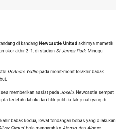
tandang di kandang
Newcastle United
akhirnya memetik
 skor akhir 2-1, di stadion
St James Park
. Minggu
stle
DeAndre Yedlin
pada menit-menit terakhir babak
but.
ukses memberikan assist pada
Joselu
, Newcastle sempat
 terlebih dahulu dari titik putih kotak pinati yang di
rkahir babak kedua, lewat tendangan bebas yang dilakukan
liver Giroud
, bola mengarah ke
Alonso
, dan
Alonso