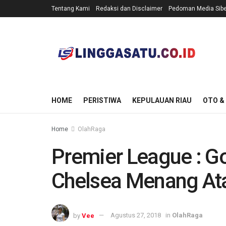
Tentang Kami
Redaksi dan Disclaimer
Pedoman Media Sibe
HOME
PERISTIWA
KEPULAUAN RIAU
OTO &
Home
OlahRaga
Premier League : Gol
Chelsea Menang At
by
Vee
Agustus 27, 2018
in
OlahRaga