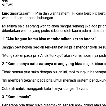
446
VIEWS
Linggasatu.com
— Pria dan wanita memiliki cara berpikir, be
wanita dalam sebuah hubungan.
Misalnya saja seorang wanita akan sangat senang jika ada pria y
dilontarkan wanita yang justru dibenci oleh kaum adam, dilansir
1. “Aku kagum kamu bisa membetulkan keran bocor.”
Jangan bertingkah seolah terkejut ketika pria mengerjakan sesu
“Mengatakan pada pria Anda ‘terkejut’ akan kemampuannya justr
2. “Kamu hanya satu-satunya orang yang bisa diajak bicara
Tidak semua pria suka dengan pujian ini, tapi mungkin beberapa
“Ini memberi tekanan pada pria untuk menjadi sistem pendukung 
Cobalah untuk mengganti kata ‘hanya’ dengan ‘favorit’.
3. “Kamu manis”
Beberapa pria tidak suka disamakan seperti anak anjing atau ba