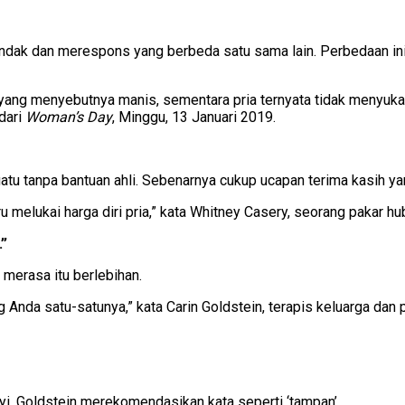
rtindak dan merespons yang berbeda satu sama lain. Perbedaan i
ang menyebutnya manis, sementara pria ternyata tidak menyukai ha
 dari
Woman’s Day
, Minggu, 13 Januari 2019.
atu tanpa bantuan ahli. Sebenarnya cukup ucapan terima kasih yan
u melukai harga diri pria,” kata Whitney Casery, seorang pakar 
.”
 merasa itu berlebihan.
Anda satu-satunya,” kata Carin Goldstein, terapis keluarga dan 
yi. Goldstein merekomendasikan kata seperti ‘tampan’.