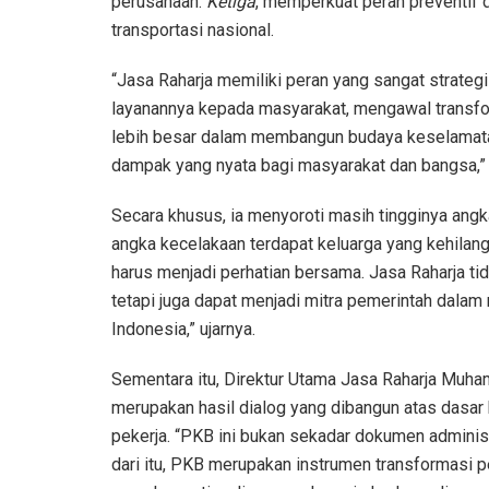
perusahaan.
Ketiga
, memperkuat peran preventif
transportasi nasional.
“Jasa Raharja memiliki peran yang sangat strate
layanannya kepada masyarakat, mengawal transfor
lebih besar dalam membangun budaya keselamatan
dampak yang nyata bagi masyarakat dan bangsa,” k
Secara khusus, ia menyoroti masih tingginya angka 
angka kecelakaan terdapat keluarga yang kehilang
harus menjadi perhatian bersama. Jasa Raharja t
tetapi juga dapat menjadi mitra pemerintah dala
Indonesia,” ujarnya.
Sementara itu, Direktur Utama Jasa Raharja Mu
merupakan hasil dialog yang dibangun atas dasar 
pekerja. “PKB ini bukan sekadar dokumen administ
dari itu, PKB merupakan instrumen transformasi p