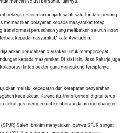
tuk mencari solusi bersama,” ujarnya.
t pekerja selama ini menjadi salah satu fondasi penting
us memastikan pelayanan kepada masyarakat tetap
ong transformasi perusahaan yang melibatkan seluruh insan
erbaik kepada masyarakat,” kata Awaluddin.
 dijalankan perusahaan diarahkan untuk mempercepat
ndungan kepada masyarakat. Di sisi lain, Jasa Raharja juga
olaborasi lintas sektor guna mendukung terciptanya
ujudkan melalui kecepatan dan ketepatan penyerahan
egahan kecelakaan. Karena itu, transformasi digital terus
anan sekaligus memperkuat kolaborasi dalam membangun
 (SPJR) Saleh Ibrahim menyatakan, bahwa SPJR sangat
tuk itu SPJR mendorong anggotanya memberikan