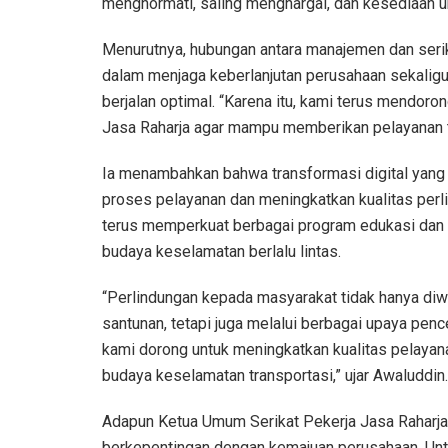
menghormati, saling menghargai, dan kesediaan un
Menurutnya, hubungan antara manajemen dan serika
dalam menjaga keberlanjutan perusahaan sekalig
berjalan optimal. “Karena itu, kami terus mendor
Jasa Raharja agar mampu memberikan pelayanan t
Ia menambahkan bahwa transformasi digital yang
proses pelayanan dan meningkatkan kualitas perli
terus memperkuat berbagai program edukasi dan k
budaya keselamatan berlalu lintas.
“Perlindungan kepada masyarakat tidak hanya diw
santunan, tetapi juga melalui berbagai upaya penc
kami dorong untuk meningkatkan kualitas pelay
budaya keselamatan transportasi,” ujar Awaluddin.
Adapun Ketua Umum Serikat Pekerja Jasa Raharja
berkepentingan dengan kemajuan perusahaan. Un