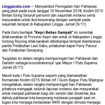
Linggasatu.com
— Menyambut Peringatan Hari Pahlawan
yang jatuh pada esok tanggal 10 November 2018, Kodim 0315
Bintan Giring Seluruh personil dan sejumlah instansi serta
masyarakat untuk ikut berperang dengan sampah pada
sejumlah tempat di Kabupaten Lingga. Jumat (9/11)
Pada Goro bertajuk
“Kepri Bebas Sampah”
ini serentak
dilaksanakan di Provinsi Kepri dan untuk di Kabupaten Lingga
Gotong Royong dilaksanakan dibeberapa tempat diantaranya
pantai Pelabuhan Laut Dabo, pelabuhan kapal Ferry Pancur
dan Pelabuhan Senayang.
“kegiatan ini dalam rangka memperingati hari Pahlawan dan
Dandim sebagai koordinatornya” ujar Mayor I Putu Suparna.
Jumat (9/11)
Masih kata I Putu Suparna seperti yang diamanatkan
Komandan Kodim 0315 Bintan Inf I Gusti Bagus Putu Wijangsa
mengatakan, dalam rangka memperingati hari Pahlawan
pihaknya mengajak seluruh lapisan instansi dan masyarakat
untuk menjadi pahlawan bagi diri sendiri dan disekitar, jika
dahulu pahlawan kita berperang melawan penjajah saat ini
tugas kita menjaga kedaulatan NKRI dengan dimulai menjaga