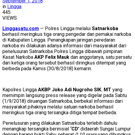
September 1, 2018
in
Lingga
445
VIEWS
Linggasatu.com
— Polres Lingga melalui
Satnarkoba
berhasil meringkus tiga orang pengedar dan pemakai narkoba
di Kabupaten Lingga. Penangkapan jaringan peredaran
narkoba ini dilakukan adanya informasi dari masyarakat dari
penelusuran Satnarkoba Polres Lingga dibawah pimpinan
Kasat Narkoba
AKP Felix Mauk
dan anggotanya, satu persatu
dari ketiga orang tersebut berhasil diringkus ditempat yang
berbeda pada Kamis (30/8/2018) kemarin.
Kapolres Lingga
AKBP Joko Adi Nugroho SIK. MT
yang
memimpin langsung press release yang digelar pada Sabtu
(1/9/2018) diruangan Satnarkoba, berbekal informasi dari
masyarakat pihaknya melalui satuan narkoba berhasil
meringkus tiga orang tersangka ditiga tempat berbeda.
Penelusuran yang dilakukan Satnarkoba terlebih dahulu
menangkap tersangka berinisial
‘CD’
didaerah Sungai Lumpur
dengan barang bukti Sabu seberat
0.10 gram
yang dibungkus