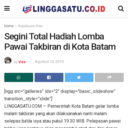
Home
Kepulauan Riau
Segini Total Hadiah Lomba
Pawai Takbiran di Kota Batam
by
Vee
Agustus 10, 2019
[ngg src=”galleries” ids=”2″ display=”basic_slideshow”
transition_style=”slide”]
LINGGASATU.COM — Pemerintah Kota Batam gelar lomba
malam takbiran yang akan dilaksanakan nanti malam
selepas ba’da isya atau pukul 19.30 WIB. Pelepasan pawai