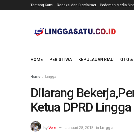
Tentang Kami
Redaksi dan Disclaimer
Pedoman Media Sibe
HOME
PERISTIWA
KEPULAUAN RIAU
OTO &
Home
Lingga
Dilarang Bekerja,
Ketua DPRD Lingga
by
Vee
Januari 28, 2018
in
Lingga