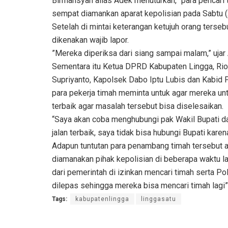
Birmansyah alias Adek menuturkan, “para pencari
sempat diamankan aparat kepolisian pada Sabtu (2
Setelah di mintai keterangan ketujuh orang ters
dikenakan wajib lapor.
”Mereka diperiksa dari siang sampai malam,” ujar
Sementara itu Ketua DPRD Kabupaten Lingga, Rio
Supriyanto, Kapolsek Dabo Iptu Lubis dan Kabid
para pekerja timah meminta untuk agar mereka un
terbaik agar masalah tersebut bisa diselesaikan.
“Saya akan coba menghubungi pak Wakil Bupati d
jalan terbaik, saya tidak bisa hubungi Bupati karena
Adapun tuntutan para penambang timah tersebut ant
diamanakan pihak kepolisian di beberapa waktu la
dari pemerintah di izinkan mencari timah serta Po
dilepas sehingga mereka bisa mencari timah lagi”
Tags:
kabupatenlingga
linggasatu