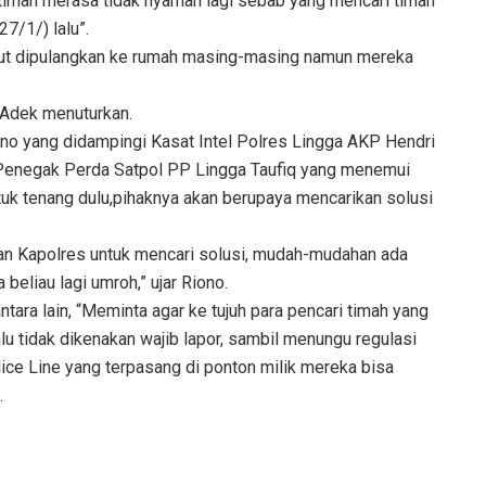
 timah merasa tidak nyaman lagi sebab yang mencari timah
7/1/) lalu”.
ebut dipulangkan ke rumah masing-masing namun mereka
 Adek menuturkan.
no yang didampingi Kasat Intel Polres Lingga AKP Hendri
 Penegak Perda Satpol PP Lingga Taufiq yang menemui
tuk tenang dulu,pihaknya akan berupaya mencarikan solusi
an Kapolres untuk mencari solusi, mudah-mudahan ada
 beliau lagi umroh,” ujar Riono.
ara lain, “Meminta agar ke tujuh para pencari timah yang
lu tidak dikenakan wajib lapor, sambil menungu regulasi
lice Line yang terpasang di ponton milik mereka bisa
.