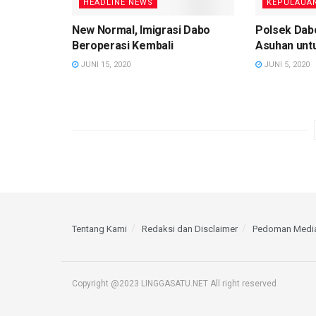
HEADLINE NEWS
KEPULAUAN
New Normal, Imigrasi Dabo
Polsek Dab
Beroperasi Kembali
Asuhan unt
JUNI 15, 2020
JUNI 5, 2020
Tentang Kami
Redaksi dan Disclaimer
Pedoman Media
Copyright @2023 LINGGASATU.NET All right reserved