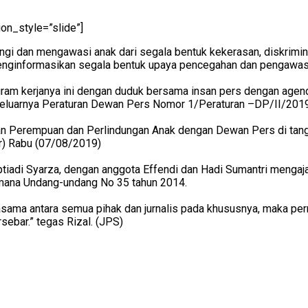
ion_style=”slide”]
i dan mengawasi anak dari segala bentuk kekerasan, diskrimin
nginformasikan segala bentuk upaya pencegahan dan pengawasa
m kerjanya ini dengan duduk bersama insan pers dengan agenda 
luarnya Peraturan Dewan Pers Nomor 1/Peraturan –DP/II/2019
Perempuan dan Perlindungan Anak dengan Dewan Pers di tanggal
r) Rabu (07/08/2019)
Septiadi Syarza, dengan anggota Effendi dan Hadi Sumantri menga
mana Undang-undang No 35 tahun 2014.
asama antara semua pihak dan jurnalis pada khususnya, maka p
rsebar.” tegas Rizal. (JPS)