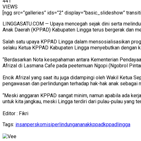
441
VIEWS
[ngg src=”galleries” ids=”2″ display=”basic_slideshow” transit
LINGGASATU.COM — Upaya mencegah sejak dini serta melindung
Anak Daerah (KPPAD) Kabupaten Lingga terus bergerak dan me
Salah satu upaya KPPAD Lingga dalam mensosialisasikan progra
selaku Ketua KPPAD Kabupaten Lingga menyebutkan dengan ke
“Berdasarkan Nota kesepahaman antara Kementerian Pendayaan 
Afrizal di Lasmana Cafe pada peetemuan Ngopi (Ngobrol Pinta
Encik Afrizal yang saat itu juga didampingi oleh Wakil Ketua 
pengawasan dan perlindungan terhadap hak-hak anak sebagai 
“Meski anggaran KPPAD sangat minim, namun apabila ada kerj
untuk kita jangkau, meski Lingga terdiri dari pulau-pulau yang te
Editor : Fikri
Tags:
insanpers
komisiperlindungananak
kppad
kppadlingga