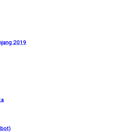
njang 2019
ka
bot)