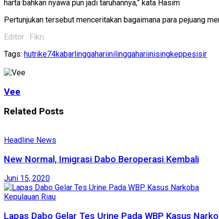
harta bahkan nyawa pun jadi taruhannya,” kata Hasim
Pertunjukan tersebut menceritakan bagaimana para pejuang memb
Editor : Fikri
Tags:
hutrike74
kabarlinggahariini
linggahariini
singkeppesisir
Vee
Related
Posts
Headline News
New Normal, Imigrasi Dabo Beroperasi Kembali
Juni 15, 2020
Kepulauan Riau
Lapas Dabo Gelar Tes Urine Pada WBP Kasus Nark