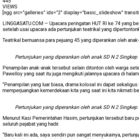
445
VIEWS
[ngg src=”galleries” ids=”2″ display=”basic_slideshow” transit
LINGGASATU.COM — Upacara peringatan HUT RI ke 74 yang berla
setelah usai upacara ada pertunjukan teatrikal yang dipertonto
Teatrikal bernuansa para pejuang 45 yang diperankan oleh ana
Pertunjukan yang diperankan oleh anak SD N 2 Singkep 
Penampilan anak-anak tersebut selain ditonton oleh warga se
Pawelloy yang saat itu juga mengikuti jalannya upacara di hala
“Penampilan yang luar biasa, drama kolosal ini dapat sekaligus
memperjuangkan kemerdekaan kita yang saat ini kita nikmati 
Pertunjukan yang diperankan oleh anak SD N 2 Singkep 
Menurut Kasi Pemerintahan Hasim, pertunjukan tersebut baru pe
seluruh pejabat yang hadir.
“Baru kali ini ada, saya sendiri pun sangat menyukainya, pertun